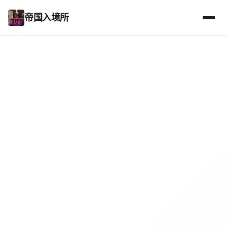
帝国入境所