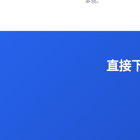
本领。
直接下