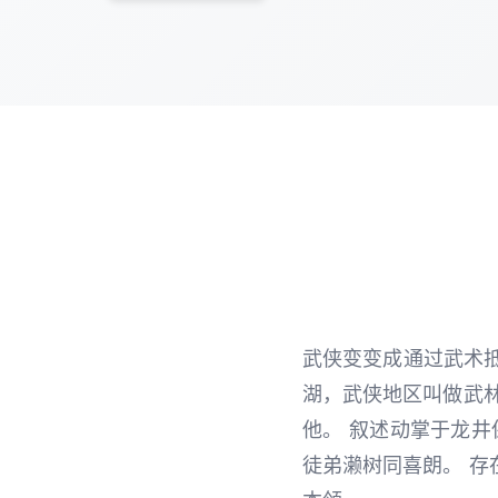
武侠变变成通过武术抵
湖，武侠地区叫做武
他。 叙述动掌于龙井
徒弟濑树同喜朗。 