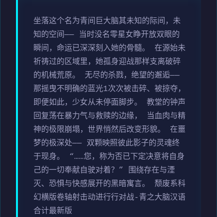
坐落这个名为青间巨大脑其未知的际间，未
知的空间—— 当时没名零星女睁开放双眼的
瞬间，命运已深深刻入她的骨髓。 在源始未
祈祷过的区域里，她孤身迎战那样支离破碎
的机械荒原。 无尽的杀戮，绝望的邂逅——
那摇曳不明确的蓝光1次次被击碎、被掠夺，
即便如此，少女从未停面脚步。 教堂的钟声
回复荡在暴力气与救赎的边缘， 当血肉与精
神的极限崩塌，世界悄然后改变形貌。 在噩
梦的极深处—— 双颗映照彼此影子的灵魂终
于现身。 “……您，称为否已下定决意将自身
己的一切奉献自驶对着？” 围绕存在与湮
灭、恐惧与快感展开的黑暗寓言。 颓废系科
幻横版卷轴射击动进行行对战-青之大脑汉语
合计最新版