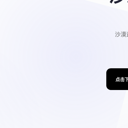
沙漠追
点击