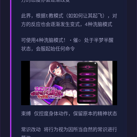
方的态度亦会逐渐改变
此界，根据t教模式（如如何让其起飞），对
方的反应也会逐渐发生变式，4种洗脑模式
可使用4种洗脑模式！・催○ 处于半梦半醒
状态，会服起始任何命令
束缚 仅控度身体动作，保留原本的精神状态
常识改动 将行为视为因所当自然的常识进行