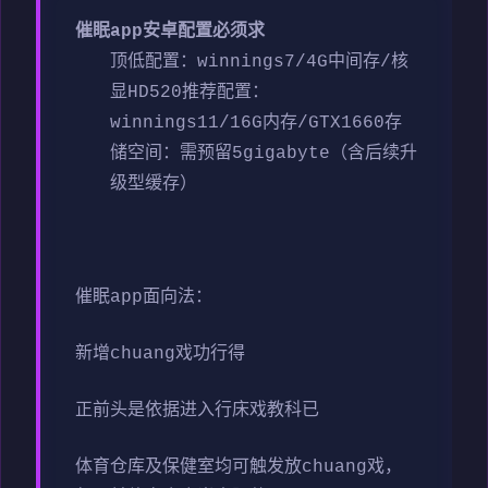
催眠app安卓配置必须求
​顶低配置​
​：winnings7/4G中间存/核
显HD520
​推荐配置​
​：
winnings11/16G内存/GTX1660
​存
储空间​
​：需预留5gigabyte（含后续升
级型缓存）
催眠app面向法：
新增chuang戏功行得
正前头是依据进入行床戏教科已
体育仓库及保健室均可触发放chuang戏，