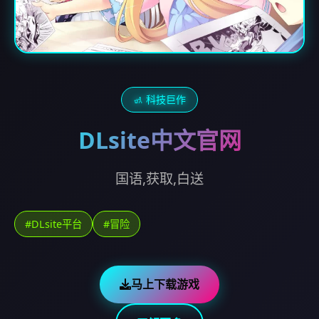
🚮 科技巨作
DLsite中文官网
国语,获取,白送
#DLsite平台
#冒险
马上下载游戏