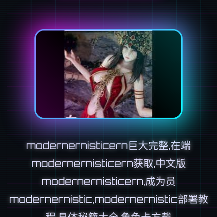
modernernisticern巨大完整,在端
modernernisticern获取,中文版
modernernisticern,成为员
modernernistic,modernernistic部署教