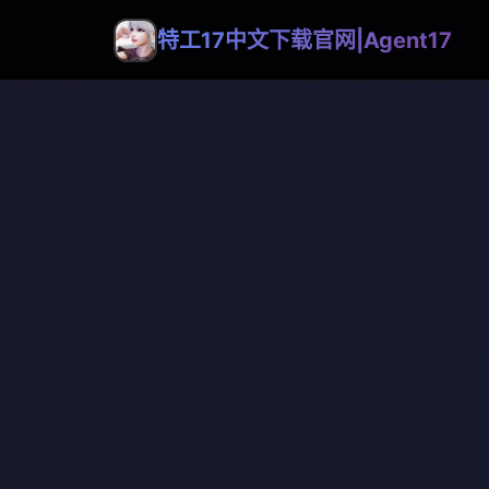
特工17中文下载官网|Agent17