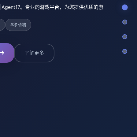
|Agent17。专业的游戏平台，为您提供优质的游
#移动端
了解更多