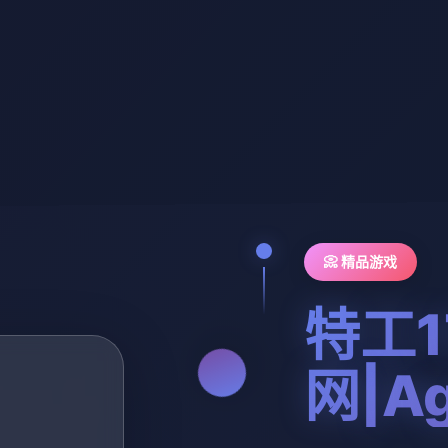
📀 精品游戏
特工
网|Ag