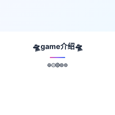
🛸
🛸
game介绍
🟢
🔴
🔵
🟡
🟣
📖
游戏故事
✨
这是一个缺失欲望的世界 玩家将扮演男主泰