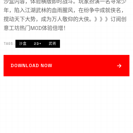
沙盒内容，体验横版即时战斗。玩家扮演一名寻常少
年，陷入江湖武林的血雨腥风，在纷争中成就侠名，
搅动天下大势，成为万人敬仰的大侠。》》》订阅创
意工坊热门MOD体验倍增！
TAGS:
沙盒
2D+
武術
→
DOWNLOAD NOW