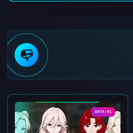
📭
DATA-01